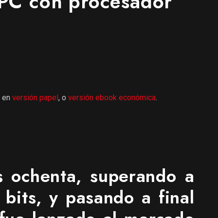
PC con procesador
r en
versión papel
, o
versión ebook económica
.
s ochenta, superando a
bits, y pasando a final