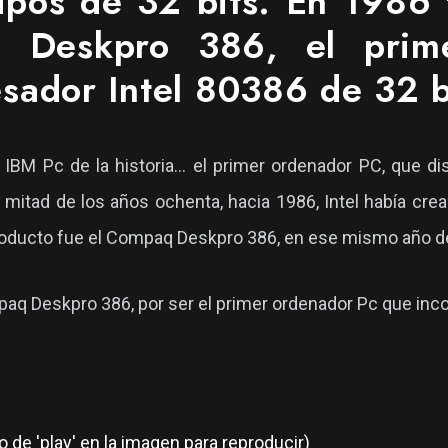
ipos de 32 bits. En 1986
q Deskpro 386, el prim
esador Intel 80386 de 32 b
 IBM Pc de la historia... el primer ordenador PC, que 
a mitad de los años ochenta, hacia 1986, Intel había cr
roducto fue el Compaq Deskpro 386, en ese mismo año d
paq Deskpro 386, por ser el primer ordenador Pc que inc
o de 'play' en la imagen para reproducir)