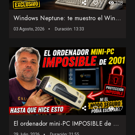
1
108
Windows Neptune: te muestro el Windows de 1999 que casi nadi...
03 Agosto, 2026
Duración:
13:33
1
157
El ordenador mini-PC IMPOSIBLE de 2001: Ni el modo seguro po...
29 Julio, 2026
Duración:
21:55