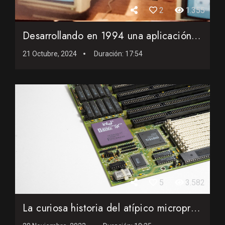
2
1.355
Desarrollando en 1994 una aplicación de software en Clipper...
21 Octubre, 2024
Duración:
17:54
5
3.582
La curiosa historia del atípico microprocesador 486SX de In...