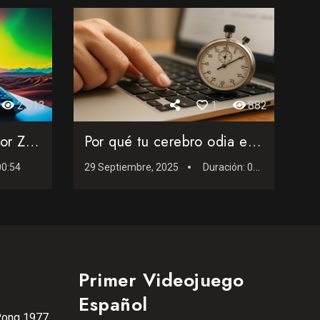
2.913
1
882
Mostrando el ordenador ZX Spectrum de 1982
Por qué tu cerebro odia esperar… y los ordenadores lo sab...
00:54
29 Septiembre, 2025
Duración:
02:57
Primer Videojuego
Español
Pong 1977