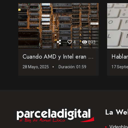
4
893
Cuando AMD y Intel eran socios... y nadie lo sabía
28 Mayo, 2025
Duración:
01:59
17 Septi
La We
Videoblo