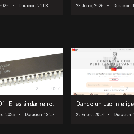
 2026
Duración:
21:03
23 Junio, 2026
Duración:
2
927
2
Am2901: El estándar retro de AMD que movió titanes
re, 2025
Duración:
13:27
29 Enero, 2024
Duración: