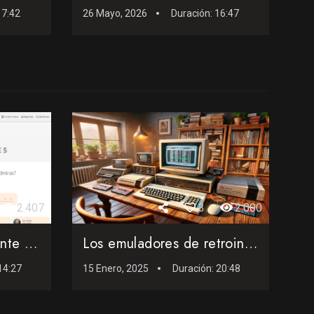
17:42
26 Mayo, 2026
Duración:
16:47
2.407
3
2.000
Dando un uso inteligente al correo electrónico con My Publi...
Los emuladores de retroinformática que no pueden faltar en ...
14:27
15 Enero, 2025
Duración:
20:48