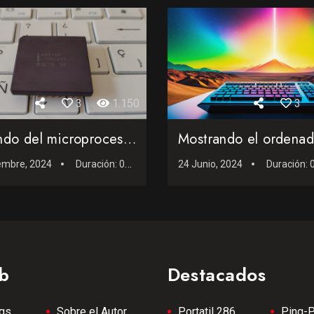
3
1.150
3
Hablando del microprocesador más extraño y desconocido de ...
embre, 2024
Duración:
02:36
24 Junio, 2024
Duración:
b
Destacados
gs
Sobre el Autor
Portatil 286
Ping-