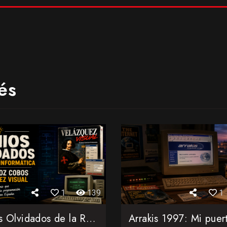
és
1
139
1
Genios Olvidados de la Retroinformática: Juan Muñoz Cobos ...