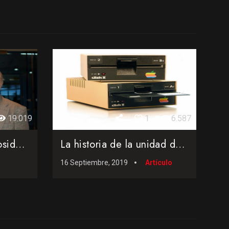
19.019
1
6.587
Federico Faggin, curiosidades del creador del procesador Zil...
La historia de la unidad de disco que revolucionó la inform...
16 Septiembre, 2019
Artículo