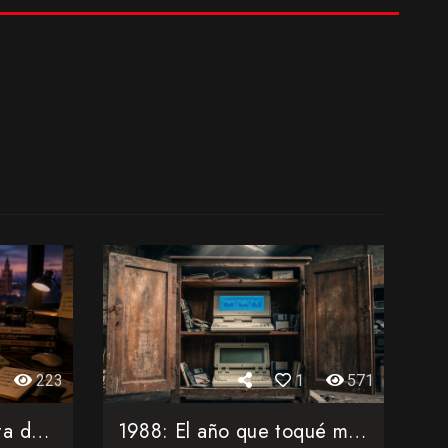
223
1
571
Arrakis 1997: Mi puerta de entrada a Internet
1988: El año que toqué mi primer ordenador portátil