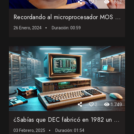
2
1.862
Recordando al microprocesador MOS 6502 de 1975
26 Enero, 2024
Duración:
00:59
2
1.749
¿Sabías que DEC fabricó en 1982 un PC que combinó un In...
03 Febrero, 2025
Duración:
01:54