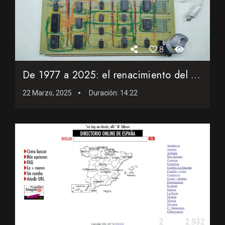
8
1.734
De 1977 a 2025: el renacimiento del primer videojuego españ...
22 Marzo, 2025
Duración:
14:22
2
2.932