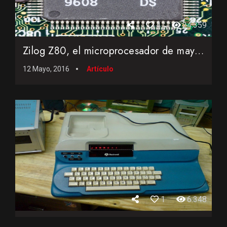
4
24.359
Zilog Z80, el microprocesador de mayor éxito de la historia
12 Mayo, 2016
Artículo
1
6.348
El ordenador Rockwell AIM-65... el sucesor del MOS KIM-1