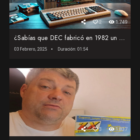
2
1.749
¿Sabías que DEC fabricó en 1982 un PC que combinó un In...
03 Febrero, 2025
Duración:
01:54
3
1.837