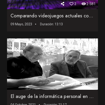
3
2.581
Comparando videojuegos actuales con antiguos desde el punto ...
09 Mayo, 2023
Duración:
13:13
2
3.361
El auge de la informática personal en los años ochenta en ...
04 Octubre, 2021
Duración:
21:17