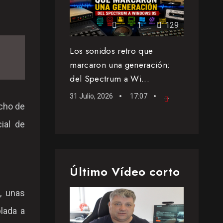
1
129
Los sonidos retro que
marcaron una generación:
del Spectrum a Wi...
31 Julio, 2026
17:07
Podcast
echo de
ial de
Último Vídeo corto
, unas
lada a