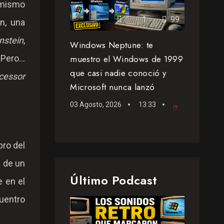
l mismo
1
99
n, una
nstein
,
Windows Neptune: te
muestro el Windows de 1999
Pero...
que casi nadie conoció y
cessor
Microsoft nunca lanzó
03 Agosto, 2026
13:33
Videoblog
bro del
 de un
Último Podcast
e en el
uentro