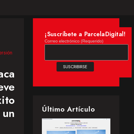
¡Suscríbete a ParcelaDigital!
Correo electrónico (Requerido)
ersión
aca
eve
ito
Último Artículo
 un