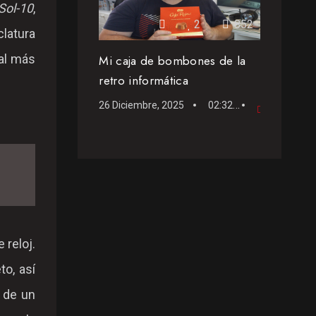
Sol-10
,
2
852
clatura
nal más
Mi caja de bombones de la
retro informática
26 Diciembre, 2025
02:32
Vídeo c
 reloj.
o, así
n de un