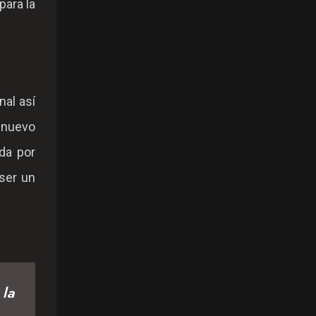
para la
nal así
n nuevo
da por
ser un
 la