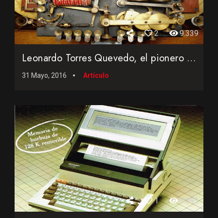
2
9.339
Leonardo Torres Quevedo, el pionero de la automática
31 Mayo, 2016
Artículo
1
3.895