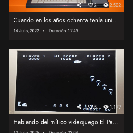
2
2.502
Cuando en los años ochenta tenía unidad de disco y utiliza...
14 Julio, 2022
Duración:
17:49
5
1.177
Hablando del mítico videojuego El Paracaidista de 1979
10 Julio, 2025
Duración:
23:04