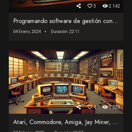
3
2.142
Programando software de gestión con Clipper y dBase en 1990
04 Enero, 2024
Duración:
22:11
4
1.329
Atari, Commodore, Amiga, Jay Miner, y Jack Tramiel: Historia...