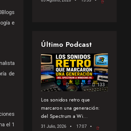
0Blogs
logía e
Último Podcast
nalista
oría de
1
133
Los sonidos retro que
marcaron una generación:
ciones
del Spectrum a Wi...
na el 1
31 Julio, 2026
17:07
Podcast