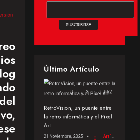
ersión
reo
ios
Último Artículo
og
ado
3
962
del
RetroVision, un puente entre
vo,
la retro informática y el Píxel
ese
Art
21 Noviembre, 2025
Artículo