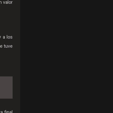
n valor
y a los
ue tuve
 final