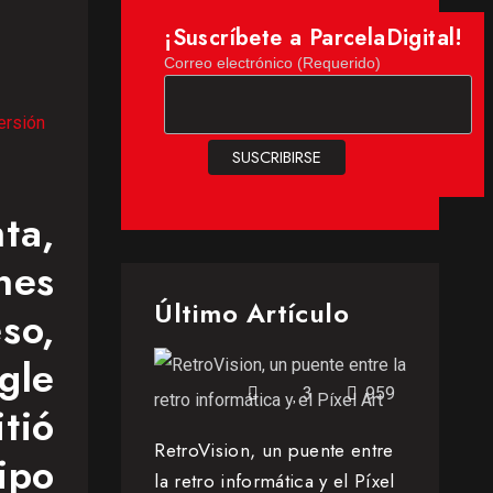
¡Suscríbete a ParcelaDigital!
Correo electrónico (Requerido)
ersión
ta,
nes
Último Artículo
so,
gle
3
959
tió
RetroVision, un puente entre
ipo
la retro informática y el Píxel