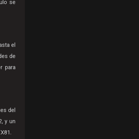
ulo se
sta el
ades de
r para
es del
, y un
ZX81.