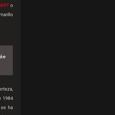
40FF
o
marillo
ón
erteza,
e 1984
 se ha