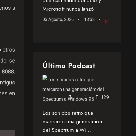
que casi nadie conoció y
enos a
Microsoft nunca lanzó
03 Agosto, 2026
13:33
Videoblog
o otros
do, se
Último Podcast
l 8088.
ntiguo
ones en
1
129
Los sonidos retro que
marcaron una generación:
del Spectrum a Wi...