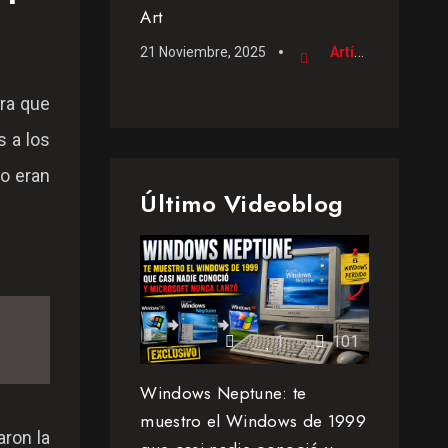
Art
21 Noviembre, 2025
Artículo
ara que
s a los
no eran
Último Videoblog
1
101
Windows Neptune: te
muestro el Windows de 1999
aron la