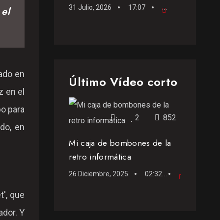
31 Julio, 2026
17:07
Podcast
 el
ado en
Último Vídeo corto
z en el
bo para
2
852
odo, en
Mi caja de bombones de la
retro informática
26 Diciembre, 2025
02:32
Vídeo c
t', que
ador. Y