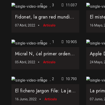
3
11.037
Fidonet, la gran red mundial de uso público nacida antes de Internet
07 Abril, 2022
Artículo
16 Mayo, 
1
10.905
Micral N, ¿el primer ordenador comercial de la historia basado en microprocesador?
05 Abril, 2022
Artículo
24 Mayo, 
2
10.793
El fichero Jargon File: La jerga de la cultura hacker
16 Junio, 2022
Artículo
07 Junio,