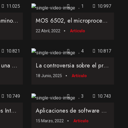
11.025
1
10.997
El complejo y largo camino empresarial de Sinclair para lograr crear el famoso ZX Spectrum
MOS 6502, el microprocesador de éxito que sobrevivió a una demanda de Motorola
22 Abril, 2022
Artículo
10.821
4
10.817
BBC Micro... un libro, una serie, y un ordenador creado por una cadena de televisión
La controversia sobre el primer videojuego de la historia: Nimrod, OXO, Tennis for Two, Mouse in the...
18 Junio, 2025
Artículo
10.749
3
10.743
Los microprocesadores Intel 80486DX2 y 80486DX4... ¿nacimiento del multiplicador?
Aplicaciones de software que marcaron una época en el mundo PC
15 Marzo, 2022
Artículo