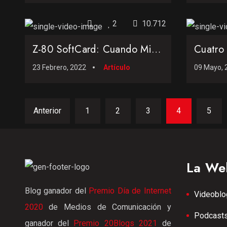
2
10.712
Z-80 SoftCard: Cuando Microsoft transformó el Apple II en un Zilog Z80
23 Febrero, 2022
Artículo
09 Mayo, 
Anterior
1
2
3
4
5
La We
Blog ganador del
Premio Día de Internet
Videoblo
2020
de Medios de Comunicación y
Podcast
ganador del
Premio 20Blogs 2021
de