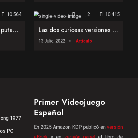
10.564
2
10.415
DEC VAX: La minicomputadora sucesora del PDP-11 y el primer ordenador comercial de 32 bits
Las dos curiosas versiones de la historia de Apple y John Appleseed
13 Julio, 2022
Artículo
Primer Videojuego
Español
Pong 1977
En 2025 Amazon KDP publicó en
versión
ros PC
eBook
y en
versión papel
el libro de