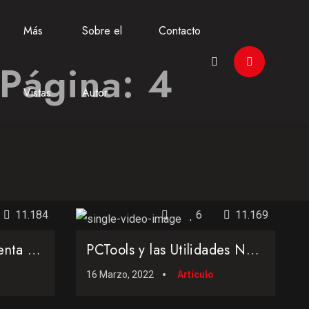
Más
Sobre el
Contacto
 Página: 4
Vistas
Autor
11.184
6
11.169
El día que salió a la venta el sistema operativo Windows 95
PCTools y las Utilidades Norton... leyendas vivas de las herramientas para el ordenador
16 Marzo, 2022
Artículo