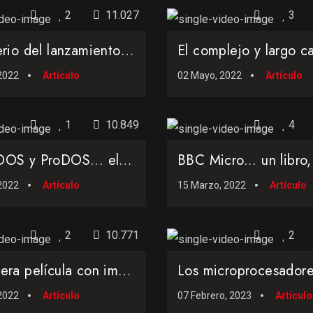
2
11.027
3
El misterio del lanzamiento del Intel Pentium I: la historia de un error y el despertar del demonio ...
2022
Artículo
02 Mayo, 2022
Artículo
1
10.849
4
Apple DOS y ProDOS... el sistema en modo texto de Apple revivido por Brooks 23 años después de la ...
2022
Artículo
15 Marzo, 2022
Artículo
2
10.771
2
La primera película con imágenes generadas por ordenador y... ¿primer salvapantallas?
 2022
Artículo
07 Febrero, 2023
Artículo