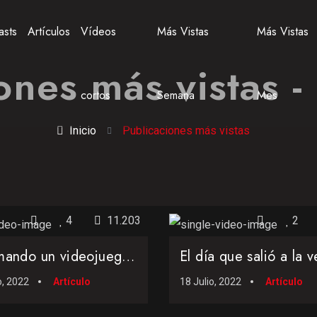
asts
Artículos
Vídeos
Más Vistas
Más Vistas
ones más vistas -
cortos
Semana
Mes
Inicio
Publicaciones más vistas
4
11.203
2
Programando un videojuego en un intérprete de BASIC en el año 1988
o, 2022
Artículo
18 Julio, 2022
Artículo