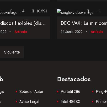
4
10.591
1
Cuatro discos flexibles (disquetes) que marcaron época
2022
Artículo
14 Junio, 2022
Artículo
Siguiente
b
Destacados
gs
Sobre el Autor
Portatil 286
Ping-
s
Aviso Legal
Intel 486SX
Prime