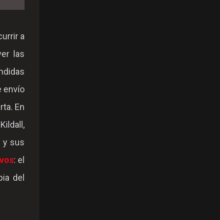
urrir a
er las
undidas
e envío
rta. En
ildall,
 y sus
vos
: el
pia del