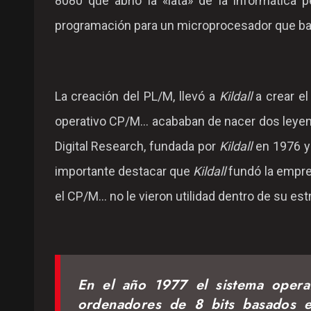
8080 que abrió la «lata» de la informática p
programación para un microprocesador que bau
La creación del PL/M, llevó a
Kildall
a crear el
operativo CP/M... acababan de nacer dos leyen
Digital Research, fundada por
Kildall
en 1976 y
importante destacar que
Kildall
fundó la empre
el CP/M... no le vieron utilidad dentro de su es
En el año 1977 el sistema oper
ordenadores de 8 bits basados 