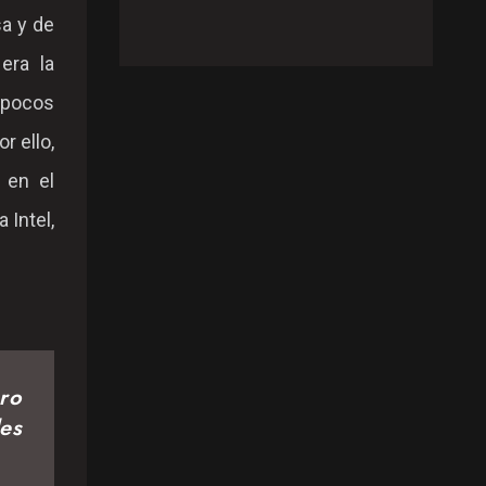
sa y de
era la
s pocos
r ello,
 en el
 Intel,
ero
les