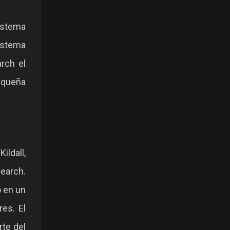
sistema
sistema
rch el
pequeña
ildall,
search.
ó en un
res. El
rte del