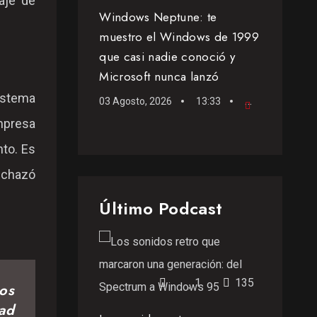
uaje de
Windows Neptune: te
muestro el Windows de 1999
que casi nadie conoció y
Microsoft nunca lanzó
istema
03 Agosto, 2026
13:33
Videoblog
empresa
to. Es
rechazó
Último Podcast
1
135
os
ad