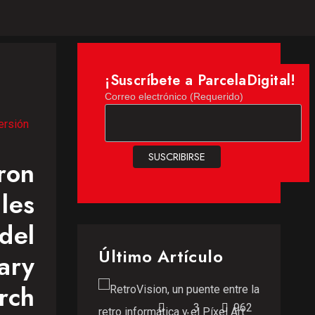
¡Suscríbete a ParcelaDigital!
Correo electrónico (Requerido)
ersión
ron
les
del
Último Artículo
ary
rch
3
962