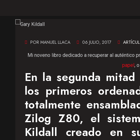
POR MANUEL LLACA
06 JULIO, 2017
ARTÍCU
Mi noveno libro dedicado a recuperar al auténtico p
papel
, 
En la segunda mitad 
los primeros ordenad
totalmente ensamblad
Zilog Z80, el sist
Kildall creado en s