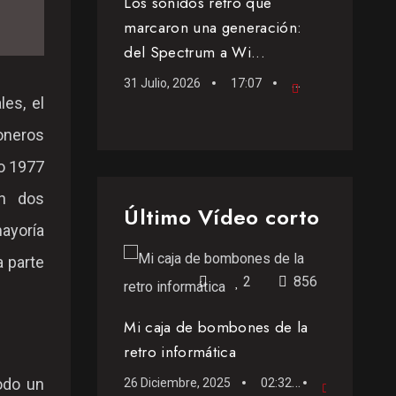
Los sonidos retro que
marcaron una generación:
del Spectrum a Wi...
31 Julio, 2026
17:07
Podcast
es, el
ioneros
ño 1977
n dos
Último Vídeo corto
mayoría
a parte
2
856
Mi caja de bombones de la
retro informática
todo un
26 Diciembre, 2025
02:32
Vídeo c