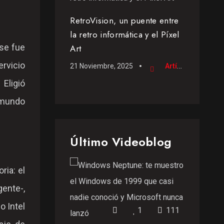
RetroVision, un puente entre
la retro informática y el Píxel
 se fue
Art
rvicio
21 Noviembre, 2025
Artículo
 Eligió
 mundo
Último Videoblog
ria: el
gente-,
o Intel
1
111